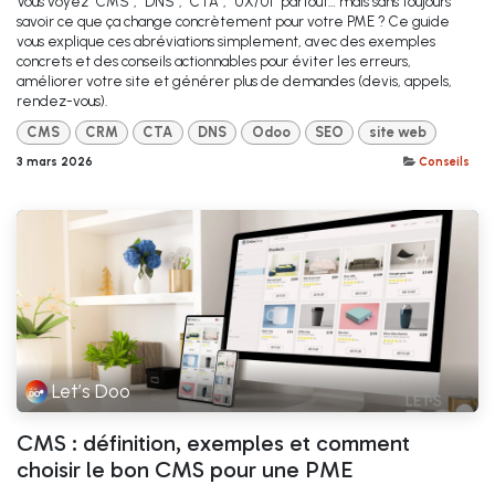
Vous voyez “CMS”, “DNS”, “CTA”, “UX/UI” partout… mais sans toujours
savoir ce que ça change concrètement pour votre PME ? Ce guide
vous explique ces abréviations simplement, avec des exemples
concrets et des conseils actionnables pour éviter les erreurs,
améliorer votre site et générer plus de demandes (devis, appels,
rendez-vous).
CMS
CRM
CTA
DNS
Odoo
SEO
site web
3 mars 2026
Conseils
Let’s Doo
CMS : définition, exemples et comment
choisir le bon CMS pour une PME