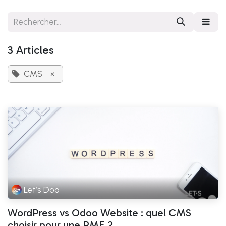
Se rendre au contenu
3 Articles
CMS
×
Let’s Doo
WordPress vs Odoo Website : quel CMS
choisir pour une PME ?