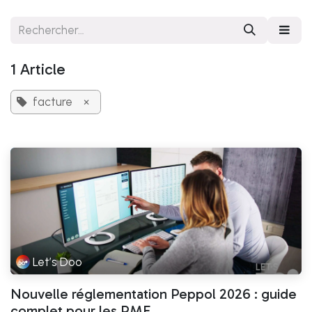
Se rendre au contenu
1 Article
facture
×
Let’s Doo
Nouvelle réglementation Peppol 2026 : guide
complet pour les PME