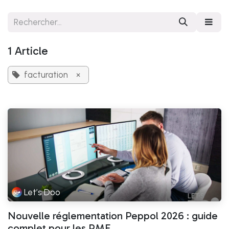
Se rendre au contenu
1 Article
facturation
×
Let’s Doo
Nouvelle réglementation Peppol 2026 : guide
complet pour les PME