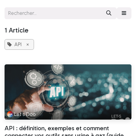
Se rendre au contenu
1 Article
API
×
Let’s Doo
API : définition, exemples et comment
connecter vos outils sans usine à gaz (guide