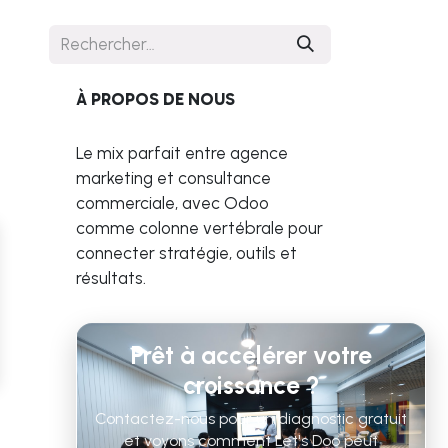
À PROPOS DE NOUS
Le mix parfait entre agence
marketing et consultance
commerciale, avec Odoo
comme colonne vertébrale pour
connecter stratégie, outils et
résultats.
Prêt à accélérer votre
croissance ?
Contactez-nous pour un diagnostic gratuit
et voyons comment Let's Doo peut