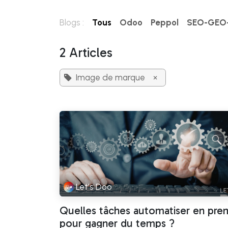
Se rendre au contenu
Blogs :
Tous
Odoo
Peppol
SEO-GEO
2 Articles
Image de marque
×
Let’s Doo
Quelles tâches automatiser en pre
pour gagner du temps ?