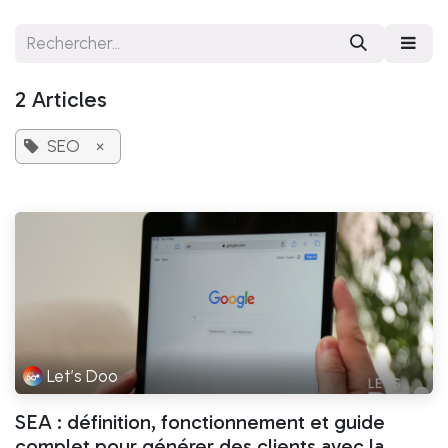
Se rendre au contenu
2 Articles
SEO
×
Let’s Doo
SEA : définition, fonctionnement et guide
complet pour générer des clients avec la