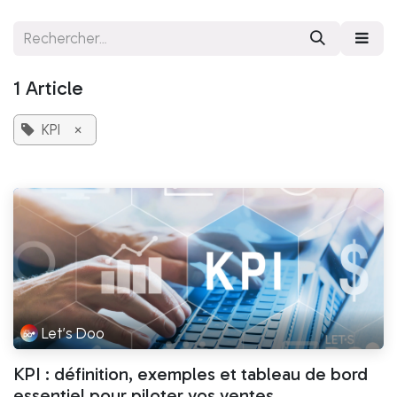
Se rendre au contenu
1 Article
KPI
×
Let’s Doo
KPI : définition, exemples et tableau de bord
essentiel pour piloter vos ventes